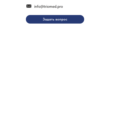
info@triomed.pro
Задать вопрос
ГЛАВНАЯ
ПРОДУКЦИЯ
О НАС
SCOREN
ПОЛЕЗНЫЕ
Karinca
СТАТЬИ
Эндопротезирование
ПАРТНЕРЫ
Остеосинтез
НОВОСТИ
Нейрохирургия
КОНТАКТЫ
Высокотехнологичное
оборудование
Расходные материалы
Артроскопия
Все права принадлежат © 2021 - 2025
ООО «Триомед»