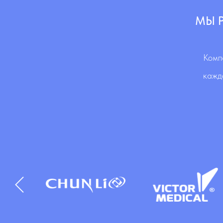
МЫ 
Комп
кажд