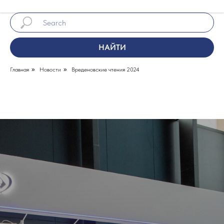
НАЙТИ
Главная
»
Новости
»
Вреденовские чтения 2024